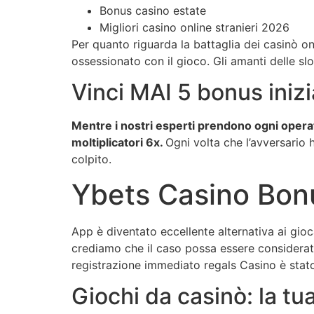
Bonus casino estate
Migliori casino online stranieri 2026
Per quanto riguarda la battaglia dei casinò onl
ossessionato con il gioco. Gli amanti delle sl
Vinci MAI 5 bonus inizia
Mentre i nostri esperti prendono ogni operato
moltiplicatori 6x.
Ogni volta che l’avversario 
colpito.
Ybets Casino Bon
App è diventato eccellente alternativa ai gioca
crediamo che il caso possa essere considerato
registrazione immediato regals Casino è stat
Giochi da casinò: la tu