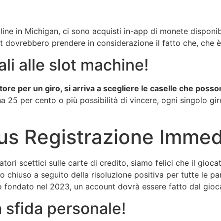
ine in Michigan, ci sono acquisti in-app di monete disponibil
ot dovrebbero prendere in considerazione il fatto che, che è 
li alle slot machine!
re per un giro, si arriva a scegliere le caselle che posson
ha 25 per cento o più possibilità di vincere, ogni singolo g
us Registrazione Immed
tori scettici sulle carte di credito, siamo felici che il gioc
 chiuso a seguito della risoluzione positiva per tutte le pa
o fondato nel 2023, un account dovrà essere fatto dal gioc
a sfida personale!