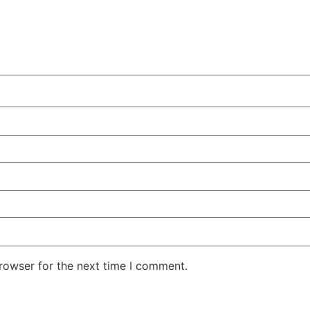
rowser for the next time I comment.