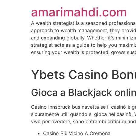
Skip
amarimahdi.com
to
content
A wealth strategist is a seasoned professional
approach to wealth management, they provide 
and expanding globally. Whether it's minimizi
strategist acts as a guide to help you maximi
ensuring your wealth is protected, grows sust
Ybets Casino Bon
Gioca a Blackjack onlin
Casino innsbruck bus navetta se il casinò è 
sicuramente utili quando si gioca nel casinò.
vivo per rivedere, sono entrambi critici quando
Casino Più Vicino A Cremona