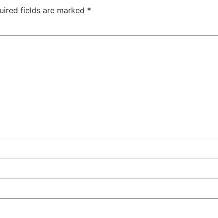
uired fields are marked
*