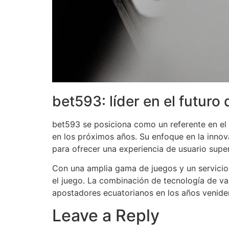
bet593: líder en el futuro
bet593 se posiciona como un referente en el
en los próximos años. Su enfoque en la innov
para ofrecer una experiencia de usuario supe
Con una amplia gama de juegos y un servicio 
el juego. La combinación de tecnología de va
apostadores ecuatorianos en los años venide
Leave a Reply