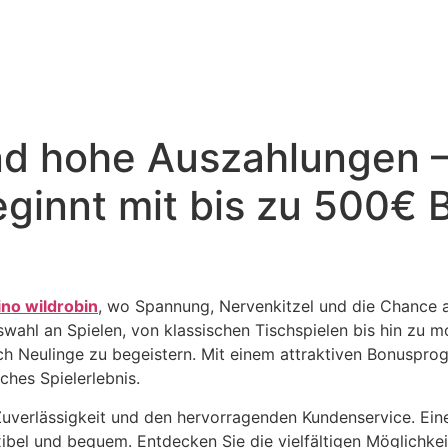
nd hohe Auszahlungen –
eginnt mit bis zu 500€
ino wildrobin
, wo Spannung, Nervenkitzel und die Chance 
wahl an Spielen, von klassischen Tischspielen bis hin zu m
uch Neulinge zu begeistern. Mit einem attraktiven Bonuspr
ches Spielerlebnis.
, Zuverlässigkeit und den hervorragenden Kundenservice. Ei
el und bequem. Entdecken Sie die vielfältigen Möglichkeit