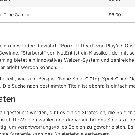
ig Time Gaming
96.00
ielern besonders bewährt. “Book of Dead” von Play’n GO is
Gewinne. “Starburst” von NetEnt ist ein Klassiker, der mit 
ming bietet ein innovatives Walzen-System und zahlreiche 
uer erlebt werden können.
erteilt, wie zum Beispiel “Neue Spiele”, “Top Spiele” und “J
n. Die Suche nach bestimmten Titeln ist ebenfalls einfach mö
aten
ll gesteuert werden, gibt es einige Strategien, die Spiel
hen RTP-Wert zu wählen und die Volatilität des Spiels zu b
htig, um verantwortungsvolles Spielen zu gewährleisten. Es 
hte Strategie kann das Spielerlebnis verbessern.