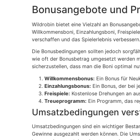
Bonusangebote und P
Wildrobin bietet eine Vielzahl an Bonusange
Willkommensboni, Einzahlungsboni, Freispiel
verschaffen und das Spielerlebnis verbessern
Die Bonusbedingungen sollten jedoch sorgfäl
wie oft der Bonusbetrag umgesetzt werden m
sicherzustellen, dass man die Boni optimal nu
Willkommensbonus:
Ein Bonus für Neuk
Einzahlungsbonus:
Ein Bonus, der bei j
Freispiele:
Kostenlose Drehungen an au
Treueprogramm:
Ein Programm, das reg
Umsatzbedingungen vers
Umsatzbedingungen sind ein wichtiger Bestan
Gewinne ausgezahlt werden können. Die Umsat