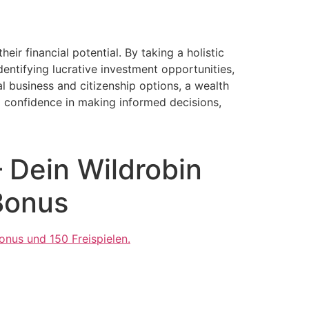
ir financial potential. By taking a holistic
entifying lucrative investment opportunities,
l business and citizenship options, a wealth
nd confidence in making informed decisions,
 Dein Wildrobin
Bonus
onus und 150 Freispielen.