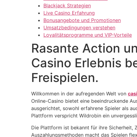
Blackjack Strategien
Live Casino Erfahrung
Bonusangebote und Promotionen
Umsatzbedingungen verstehen
Loyalitätsprogramme und VIP-Vorteile
Rasante Action u
Casino Erlebnis b
Freispielen.
Willkommen in der aufregenden Welt von
cas
Online-Casino bietet eine beeindruckende Aus
ausgerichtet, sowohl erfahrene Spieler als a
Plattform verspricht Wildrobin ein unvergessli
Die Plattform ist bekannt für ihre Sicherheit
Auszahlungsmethoden macht das Spielen flexib