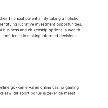
ir financial potential. By taking a holistic
entifying lucrative investment opportunities,
l business and citizenship options, a wealth
nd confidence in making informed decisions,
online gokken ervaren online casino gaming
cksaw, dit soort bonus is zeker de meest