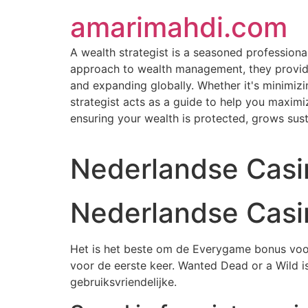
Skip
amarimahdi.com
to
content
A wealth strategist is a seasoned professional
approach to wealth management, they provide 
and expanding globally. Whether it's minimizi
strategist acts as a guide to help you maximi
ensuring your wealth is protected, grows sust
Nederlandse Casi
Nederlandse Casi
Het is het beste om de Everygame bonus voorw
voor de eerste keer. Wanted Dead or a Wild 
gebruiksvriendelijke.