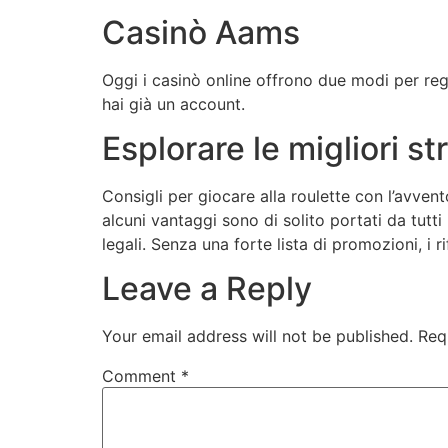
Casinò Aams
Oggi i casinò online offrono due modi per reg
hai già un account.
Esplorare le migliori st
Consigli per giocare alla roulette con l’avven
alcuni vantaggi sono di solito portati da tutt
legali. Senza una forte lista di promozioni, i ri
Leave a Reply
Your email address will not be published.
Req
Comment
*