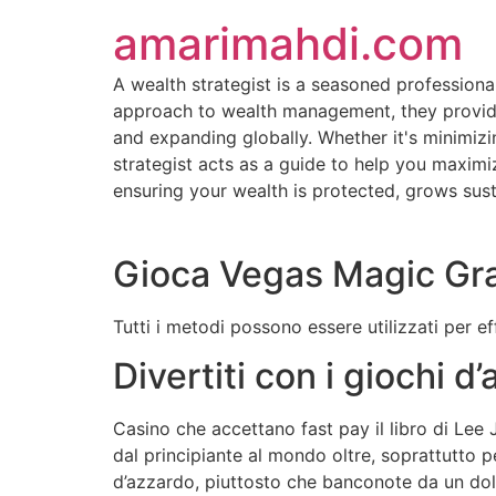
Skip
amarimahdi.com
to
content
A wealth strategist is a seasoned professional
approach to wealth management, they provide 
and expanding globally. Whether it's minimizi
strategist acts as a guide to help you maximi
ensuring your wealth is protected, grows sust
Gioca Vegas Magic Gra
Tutti i metodi possono essere utilizzati per e
Divertiti con i giochi d
Casino che accettano fast pay il libro di Lee J
dal principiante al mondo oltre, soprattutto p
d’azzardo, piuttosto che banconote da un dolla