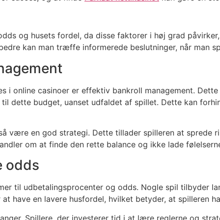
s odds og husets fordel, da disse faktorer i høj grad påvirk
dre kan man træffe informerede beslutninger, når man spil
management
es i online casinoer er effektiv bankroll management. Dette
l dette budget, uanset udfaldet af spillet. Dette kan forhi
 være en god strategi. Dette tillader spilleren at sprede ri
andler om at finde den rette balance og ikke lade følelsern
e odds
mmer til udbetalingsprocenter og odds. Nogle spil tilbyder l
t have en lavere husfordel, hvilket betyder, at spilleren h
ger. Spillere, der investerer tid i at lære reglerne og strat