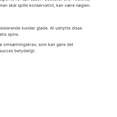
an skal spille konservativt, kan være nøglen.
ksisterende kunder glade. At udnytte disse
tis spins.
ere omsætningskrav, som kan gøre det
succes betydeligt.