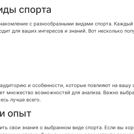
иды спорта
накомление с разнообразными видами спорта. Каждый 
ходит для ваших интересов и знаний. Вот несколько по
аудиторию и особенности, которые повлияют на вашу 
ает множество возможностей для анализа. Важно выбра
есь лучше всего.
 и опыт
нить свои знания о выбранном виде спорта. Если вы хо