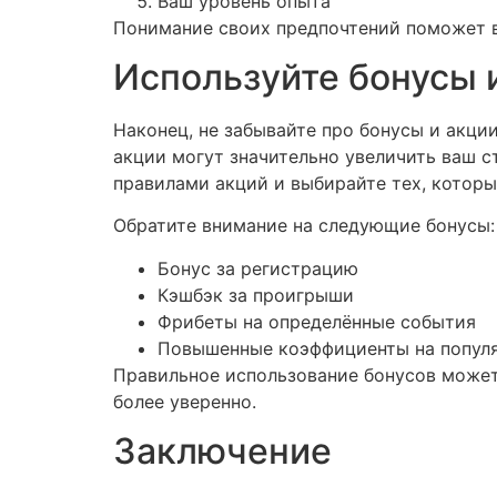
Ваш уровень опыта
Понимание своих предпочтений поможет в
Используйте бонусы 
Наконец, не забывайте про бонусы и акци
акции могут значительно увеличить ваш с
правилами акций и выбирайте тех, которы
Обратите внимание на следующие бонусы:
Бонус за регистрацию
Кэшбэк за проигрыши
Фрибеты на определённые события
Повышенные коэффициенты на попул
Правильное использование бонусов может
более уверенно.
Заключение