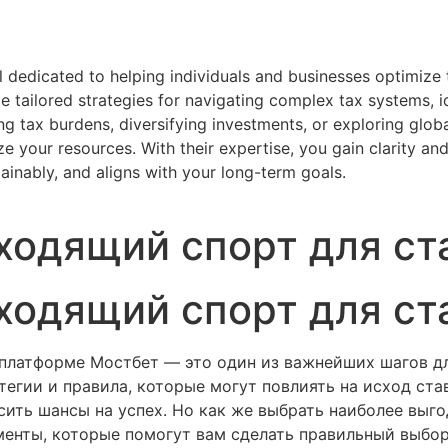
 dedicated to helping individuals and businesses optimize the
tailored strategies for navigating complex tax systems, id
ng tax burdens, diversifying investments, or exploring globa
ze your resources. With their expertise, you gain clarity a
ainably, and aligns with your long-term goals.
ходящий спорт для ст
ходящий спорт для ст
 платформе Мостбет — это один из важнейших шагов дл
тегии и правила, которые могут повлиять на исход ста
сить шансы на успех. Но как же выбрать наиболее выг
енты, которые помогут вам сделать правильный выбор