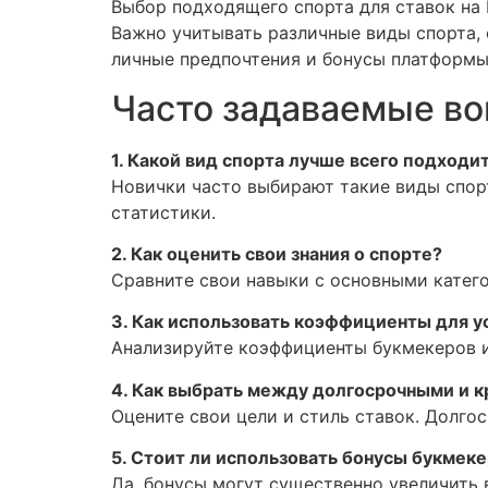
Выбор подходящего спорта для ставок на 
Важно учитывать различные виды спорта, 
личные предпочтения и бонусы платформы.
Часто задаваемые во
1. Какой вид спорта лучше всего подходи
Новички часто выбирают такие виды спорт
статистики.
2. Как оценить свои знания о спорте?
Сравните свои навыки с основными катего
3. Как использовать коэффициенты для 
Анализируйте коэффициенты букмекеров и
4. Как выбрать между долгосрочными и 
Оцените свои цели и стиль ставок. Долго
5. Стоит ли использовать бонусы букмек
Да, бонусы могут существенно увеличить