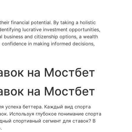
ir financial potential. By taking a holistic
entifying lucrative investment opportunities,
l business and citizenship options, a wealth
nd confidence in making informed decisions,
авок на Мостбет
авок на Мостбет
я успеха беттера. Каждый вид спорта
вок. Используя глубокое понимание спорта
одный спортивный сегмент для ставок? В
.