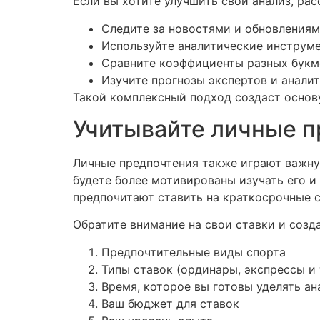
Если вы хотите улучшить свой анализ, р
Следите за новостями и обновлениям
Используйте аналитические инструм
Сравните коэффициенты разных букм
Изучите прогнозы экспертов и анали
Такой комплексный подход создаст основу
Учитывайте личные п
Личные предпочтения также играют важную
будете более мотивированы изучать его и
предпочитают ставить на краткосрочные с
Обратите внимание на свои ставки и созд
Предпочтительные виды спорта
Типы ставок (ординары, экспрессы и т
Время, которое вы готовы уделять ан
Ваш бюджет для ставок