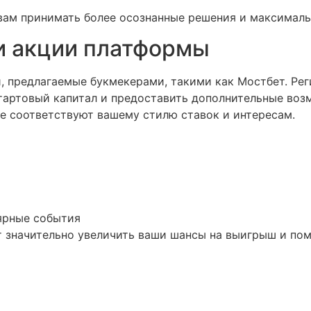
ам принимать более осознанные решения и максимальн
и акции платформы
и, предлагаемые букмекерами, такими как Мостбет. Ре
тартовый капитал и предоставить дополнительные воз
е соответствуют вашему стилю ставок и интересам.
ярные события
 значительно увеличить ваши шансы на выигрыш и помо