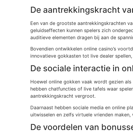
De aantrekkingskracht va
Een van de grootste aantrekkingskrachten va
geluidseffecten kunnen spelers zich ondergedo
auditieve elementen dragen bij aan de spanni
Bovendien ontwikkelen online casino’s voortdu
innovatieve gokkasten tot live dealer spellen
De sociale interactie in o
Hoewel online gokken vaak wordt gezien als een
hebben chatfuncties of live tafels waar spel
aantrekkingskracht vergroot.
Daarnaast hebben sociale media en online pl
uitwisselen en zelfs virtuele vrienden maken,
De voordelen van bonuss