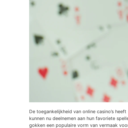
De toegankelijkheid van online casino’s heeft
kunnen nu deelnemen aan hun favoriete spelle
gokken een populaire vorm van vermaak voor