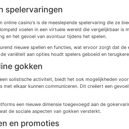
n spelervaringen
n online casino’s is de meeslepende spelervaring die ze b
mpeld voelen in een virtuele wereld die vergelijkbaar is me
ng en het gevoel van avontuur tijdens het spelen.
rend nieuwe spellen en functies, wat ervoor zorgt dat de e
, de variëteit aan opties houdt spelers geboeid en terugker
nline gokken
 solistische activiteit, biedt het ook mogelijkheden voor s
ers met elkaar kunnen communiceren. Dit creëert een gevoe
atforms een nieuwe dimensie toegevoegd aan de gokervaring
 wat de sociale aspecten van gokken versterkt.
en en promoties