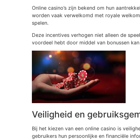
Online casino’s zijn bekend om hun aantrekkel
worden vaak verwelkomd met royale welkomst
spelen.
Deze incentives verhogen niet alleen de spee
voordeel hebt door middel van bonussen kan 
Veiligheid en gebruiksgem
Bij het kiezen van een online casino is veili
gebruikers hun persoonlijke en financiële inf