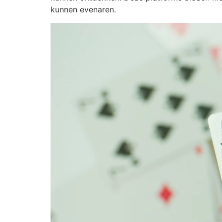
kunnen evenaren.