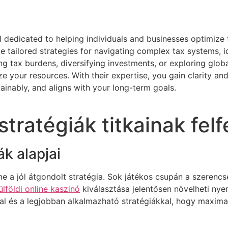
 dedicated to helping individuals and businesses optimize the
tailored strategies for navigating complex tax systems, id
ng tax burdens, diversifying investments, or exploring globa
ze your resources. With their expertise, you gain clarity a
ainably, and aligns with your long-term goals.
stratégiák titkainak fel
ák alapjai
e a jól átgondolt stratégia. Sok játékos csupán a szerencs
ülföldi online kaszinó
kiválasztása jelentősen növelheti nyer
l és a legjobban alkalmazható stratégiákkal, hogy maximal