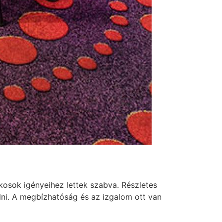
kosok igényeihez lettek szabva. Részletes
lni. A megbízhatóság és az izgalom ott van