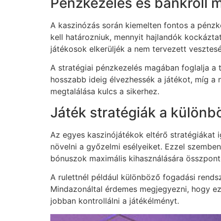
Pénzkezelés és bankroll
A kaszinózás során kiemelten fontos a pénzk
kell határozniuk, mennyit hajlandók kockázta
játékosok elkerüljék a nem tervezett vesztesé
A stratégiai pénzkezelés magában foglalja a 
hosszabb ideig élvezhessék a játékot, míg a
megtalálása kulcs a sikerhez.
Játék stratégiák a különb
Az egyes kaszinójátékok eltérő stratégiákat i
növelni a győzelmi esélyeiket. Ezzel szemben
bónuszok maximális kihasználására összponto
A rulettnél például különböző fogadási rends
Mindazonáltal érdemes megjegyezni, hogy eze
jobban kontrollálni a játékélményt.