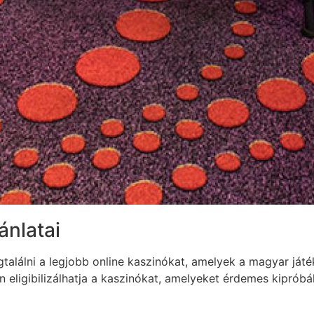
ánlatai
alálni a legjobb online kaszinókat, amelyek a magyar játé
 eligibilizálhatja a kaszinókat, amelyeket érdemes kipróbá